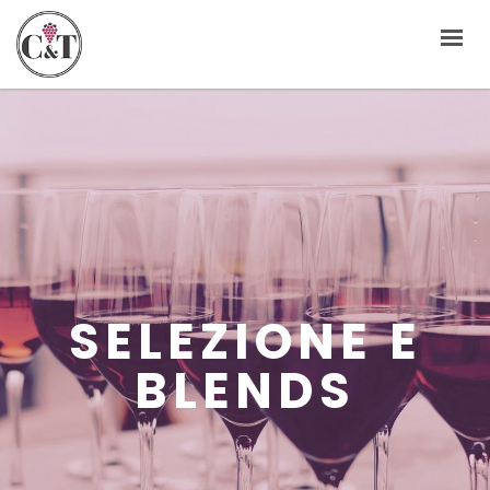
HOME
VINO SFUSO
CANTINA E DEPOSITO VINICOLO
CONSULENZA E ASSISTENZA
SELEZIONE E BLENDS
IMPORT / EXPORT
SELEZIONE E
CONTATTACI
BLENDS
IT
EN
FR